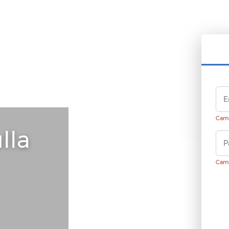
Camp
lla
Camp