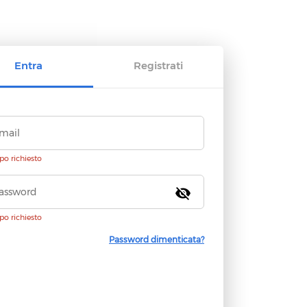
Entra
Registrati
o richiesto
visibility_off
o richiesto
Password dimenticata?
Continua