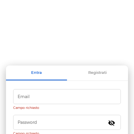
Entra
Registrati
Campo richiesto
visibility_off
Campo richiesto