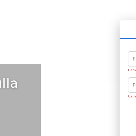
Camp
lla
Camp