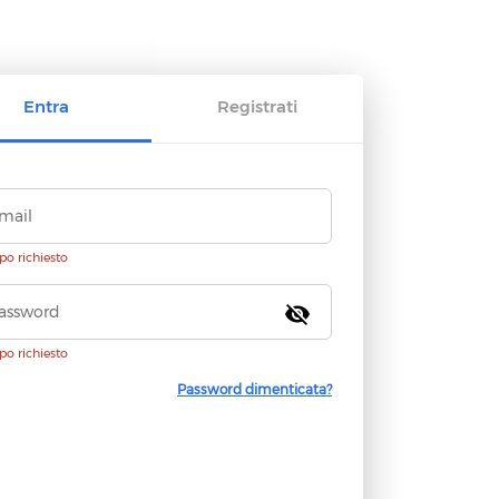
Entra
Registrati
o richiesto
visibility_off
o richiesto
Password dimenticata?
Continua