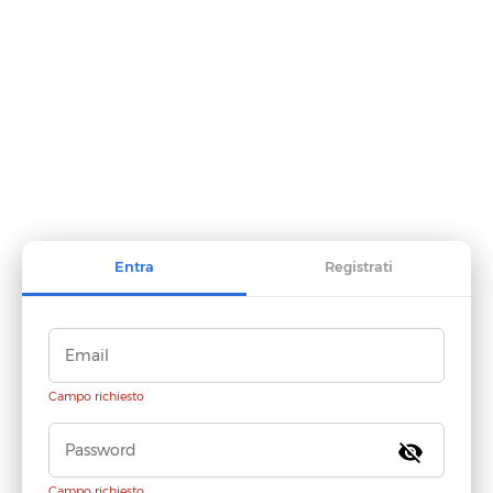
Entra
Registrati
Campo richiesto
visibility_off
Campo richiesto