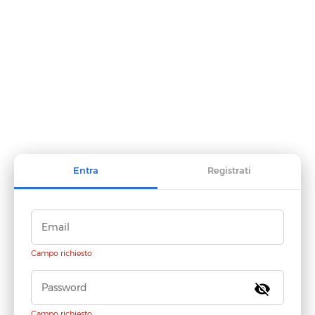
Entra
Registrati
Campo richiesto
visibility_off
Campo richiesto