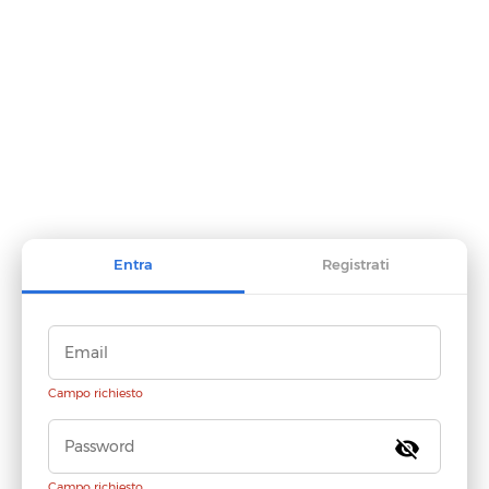
Entra
Registrati
Campo richiesto
visibility_off
Campo richiesto