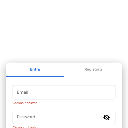
Entra
Registrati
Campo richiesto
visibility_off
Campo richiesto